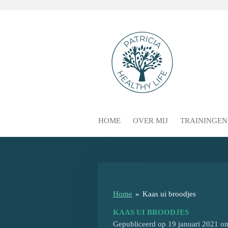
Ga
direct
naar
de
hoofdinhoud
HOME
OVER MIJ
TRAININGE
Home
»
Kaas ui broodjes
KAAS UI BROODJES
Gepubliceerd op 19 januari 2021 o