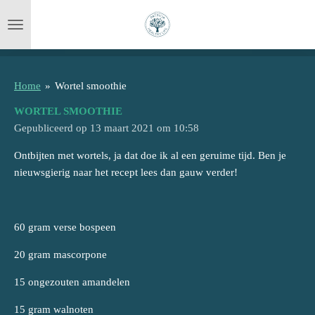
Ga
direct
naar
de
hoofdinhoud
Home
»
Wortel smoothie
WORTEL SMOOTHIE
Gepubliceerd op 13 maart 2021 om 10:58
Ontbijten met wortels, ja dat doe ik al een geruime tijd. Ben je
nieuwsgierig naar het recept lees dan gauw verder!
60 gram verse bospeen
20 gram mascorpone
15 ongezouten amandelen
15 gram walnoten