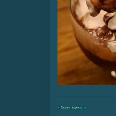
«
Kokos smoothie