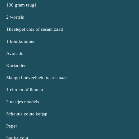
100 gram taugé
2 wortels
Theelepel chia of sesam zaad
1 komkommer
Avocado
Koriander
Mango hoeveelheid naar smaak
1 citroen of limoen
2 nestjes noedels
Scheutje zoute ketjap
Peper
Snufje zout