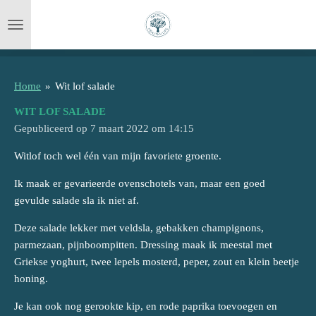
Ga
direct
naar
de
hoofdinhoud
Home
»
Wit lof salade
WIT LOF SALADE
Gepubliceerd op 7 maart 2022 om 14:15
Witlof toch wel één van mijn favoriete groente.
Ik maak er gevarieerde ovenschotels van, maar een goed
gevulde salade sla ik niet af.
Deze salade lekker met veldsla, gebakken champignons,
parmezaan, pijnboompitten. Dressing maak ik meestal met
Griekse yoghurt, twee lepels mosterd, peper, zout en klein beetje
honing.
Je kan ook nog gerookte kip, en rode paprika toevoegen en